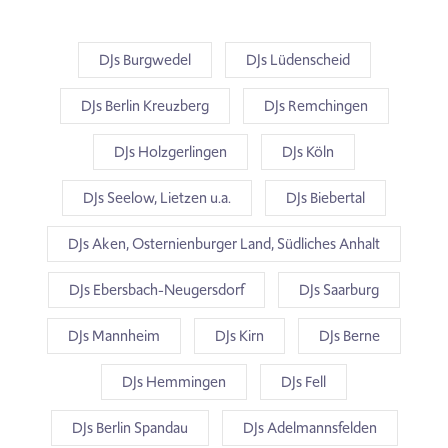
DJs Burgwedel
DJs Lüdenscheid
DJs Berlin Kreuzberg
DJs Remchingen
DJs Holzgerlingen
DJs Köln
DJs Seelow, Lietzen u.a.
DJs Biebertal
DJs Aken, Osternienburger Land, Südliches Anhalt
DJs Ebersbach-Neugersdorf
DJs Saarburg
DJs Mannheim
DJs Kirn
DJs Berne
DJs Hemmingen
DJs Fell
DJs Berlin Spandau
DJs Adelmannsfelden