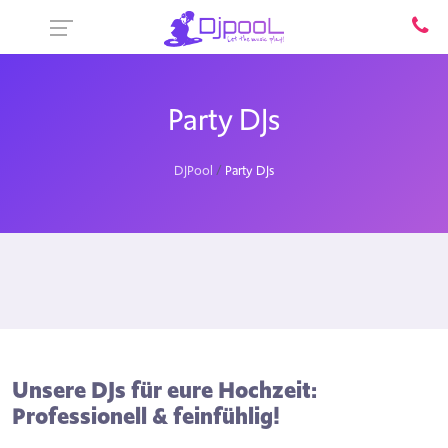
Party DJs
DJPool
Party DJs
Unsere DJs für eure Hochzeit:
Professionell & feinfühlig!