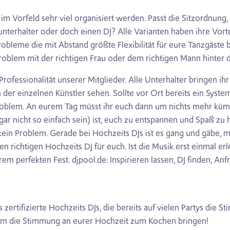
m Vorfeld sehr viel organisiert werden. Passt die Sitzordnung, 
unterhalter oder doch einen DJ? Alle Varianten haben ihre Vort
robleme die mit Abstand größte Flexibilität für eure Tanzgäst
Problem mit der richtigen Frau oder dem richtigen Mann hinter d
 Professionalität unserer Mitglieder. Alle Unterhalter bringen i
der einzelnen Künstler sehen. Sollte vor Ort bereits ein System 
 Problem. An eurem Tag müsst ihr euch dann um nichts mehr kümm
 gar nicht so einfach sein) ist, euch zu entspannen und Spaß zu 
 kein Problem. Gerade bei Hochzeits DJs ist es gang und gäbe, m
n richtigen Hochzeits DJ für euch. Ist die Musik erst einmal er
rem perfekten Fest. djpool.de: Inspirieren lassen, DJ finden, An
 zertifizierte Hochzeits DJs, die bereits auf vielen Partys die 
nsam die Stimmung an eurer Hochzeit zum Kochen bringen!