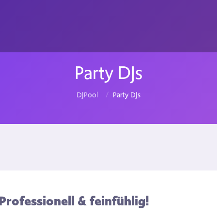
Party DJs
DJPool
Party DJs
Professionell & feinfühlig!