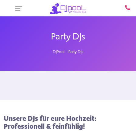
Party DJs
DJPool
Party DJs
Unsere DJs für eure Hochzeit:
Professionell & feinfühlig!