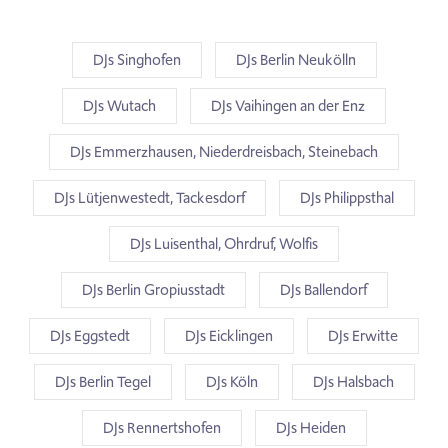
DJs Singhofen
DJs Berlin Neukölln
DJs Wutach
DJs Vaihingen an der Enz
DJs Emmerzhausen, Niederdreisbach, Steinebach
DJs Lütjenwestedt, Tackesdorf
DJs Philippsthal
DJs Luisenthal, Ohrdruf, Wolfis
DJs Berlin Gropiusstadt
DJs Ballendorf
DJs Eggstedt
DJs Eicklingen
DJs Erwitte
DJs Berlin Tegel
DJs Köln
DJs Halsbach
DJs Rennertshofen
DJs Heiden