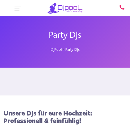
Party DJs
DJPool
Party DJs
Unsere DJs für eure Hochzeit:
Professionell & feinfühlig!