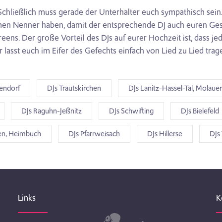
 Schließlich muss gerade der Unterhalter euch sympathisch sei
en Nenner haben, damit der entsprechende DJ auch euren Geschma
eens. Der große Vorteil des DJs auf eurer Hochzeit ist, dass je
 lasst euch im Eifer des Gefechts einfach von Lied zu Lied trage
sendorf
DJs Trautskirchen
DJs Lanitz-Hassel-Tal, Molaue
DJs Raguhn-Jeßnitz
DJs Schwifting
DJs Bielefeld
en, Heimbuch
DJs Pfarrweisach
DJs Hillerse
DJs
Links
K