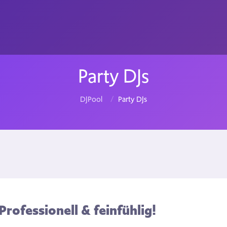
Party DJs
DJPool
Party DJs
Professionell & feinfühlig!