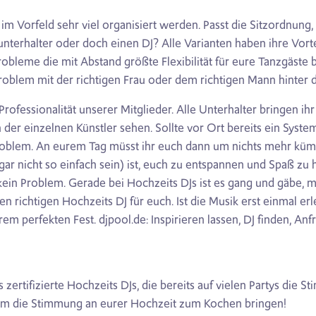
m Vorfeld sehr viel organisiert werden. Passt die Sitzordnung, 
unterhalter oder doch einen DJ? Alle Varianten haben ihre Vort
robleme die mit Abstand größte Flexibilität für eure Tanzgäst
Problem mit der richtigen Frau oder dem richtigen Mann hinter d
 Professionalität unserer Mitglieder. Alle Unterhalter bringen i
der einzelnen Künstler sehen. Sollte vor Ort bereits ein System 
 Problem. An eurem Tag müsst ihr euch dann um nichts mehr kümm
 gar nicht so einfach sein) ist, euch zu entspannen und Spaß zu 
 kein Problem. Gerade bei Hochzeits DJs ist es gang und gäbe, m
n richtigen Hochzeits DJ für euch. Ist die Musik erst einmal er
rem perfekten Fest. djpool.de: Inspirieren lassen, DJ finden, An
 zertifizierte Hochzeits DJs, die bereits auf vielen Partys die 
nsam die Stimmung an eurer Hochzeit zum Kochen bringen!