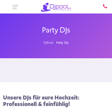
Party DJs
DJPool
Party DJs
Unsere DJs für eure Hochzeit:
Professionell & feinfühlig!