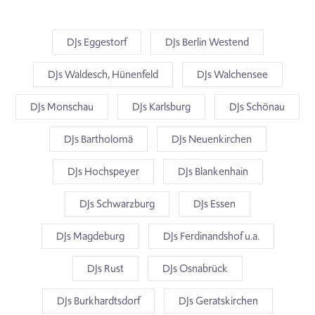
DJs Eggestorf
DJs Berlin Westend
DJs Waldesch, Hünenfeld
DJs Walchensee
DJs Monschau
DJs Karlsburg
DJs Schönau
DJs Bartholomä
DJs Neuenkirchen
DJs Hochspeyer
DJs Blankenhain
DJs Schwarzburg
DJs Essen
DJs Magdeburg
DJs Ferdinandshof u.a.
DJs Rust
DJs Osnabrück
DJs Burkhardtsdorf
DJs Geratskirchen