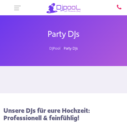
Party DJs
DJPool
Party DJs
Unsere DJs für eure Hochzeit:
Professionell & feinfühlig!