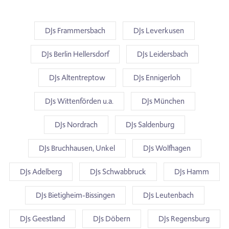
DJs Frammersbach
DJs Leverkusen
DJs Berlin Hellersdorf
DJs Leidersbach
DJs Altentreptow
DJs Ennigerloh
DJs Wittenförden u.a.
DJs München
DJs Nordrach
DJs Saldenburg
DJs Bruchhausen, Unkel
DJs Wolfhagen
DJs Adelberg
DJs Schwabbruck
DJs Hamm
DJs Bietigheim-Bissingen
DJs Leutenbach
DJs Geestland
DJs Döbern
DJs Regensburg