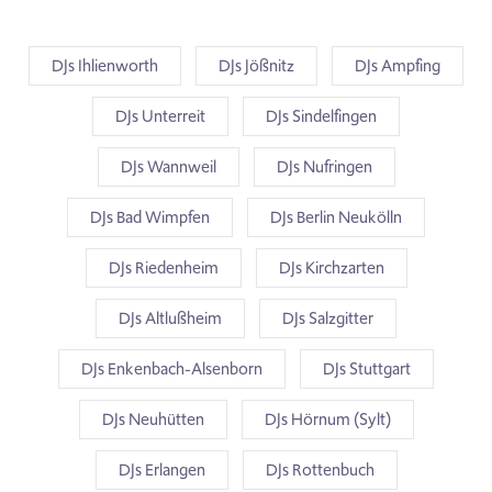
DJs Ihlienworth
DJs Jößnitz
DJs Ampfing
DJs Unterreit
DJs Sindelfingen
DJs Wannweil
DJs Nufringen
DJs Bad Wimpfen
DJs Berlin Neukölln
DJs Riedenheim
DJs Kirchzarten
DJs Altlußheim
DJs Salzgitter
DJs Enkenbach-Alsenborn
DJs Stuttgart
DJs Neuhütten
DJs Hörnum (Sylt)
DJs Erlangen
DJs Rottenbuch