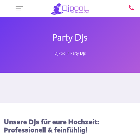
Party DJs
DJPool
Party DJs
Unsere DJs für eure Hochzeit:
Professionell & feinfühlig!