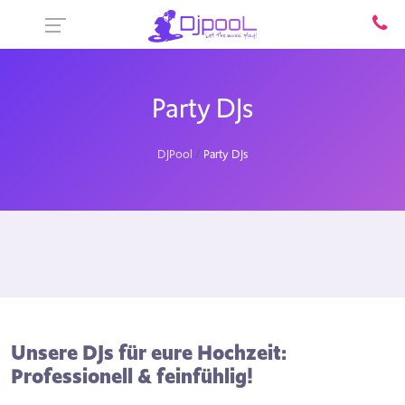
Party DJs
DJPool
Party DJs
Unsere DJs für eure Hochzeit:
Professionell & feinfühlig!