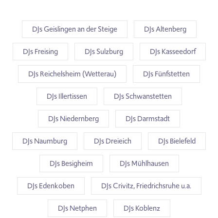
DJs Geislingen an der Steige
DJs Altenberg
DJs Freising
DJs Sulzburg
DJs Kasseedorf
DJs Reichelsheim (Wetterau)
DJs Fünfstetten
DJs Illertissen
DJs Schwanstetten
DJs Niedernberg
DJs Darmstadt
DJs Naumburg
DJs Dreieich
DJs Bielefeld
DJs Besigheim
DJs Mühlhausen
DJs Edenkoben
DJs Crivitz, Friedrichsruhe u.a.
DJs Netphen
DJs Koblenz