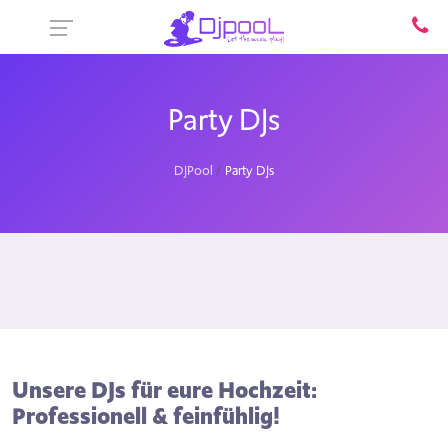
Party DJs
DJPool
Party DJs
Unsere DJs für eure Hochzeit:
Professionell & feinfühlig!