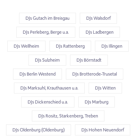
DJs Gutach im Breisgau
DJs Walsdorf
DJs Perleberg, Berge u.a.
DJs Ladbergen
DJs Wellheim
DJs Rattenberg
DJs Illingen
DJs Sulzheim
DJs Börrstadt
DJs Berlin Westend
DJs Brotterode-Trusetal
DJs Marksuhl, Krauthausen u.a.
DJs Witten
DJs Dickenschied u.a.
DJs Marburg
DJs Rositz, Starkenberg, Treben
DJs Oldenburg (Oldenburg)
DJs Hohen Neuendorf