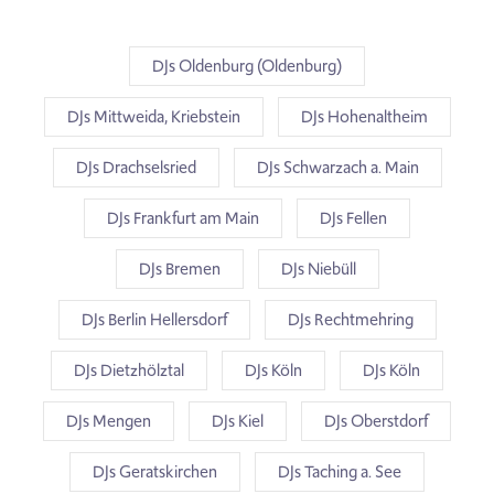
DJs Oldenburg (Oldenburg)
DJs Mittweida, Kriebstein
DJs Hohenaltheim
DJs Drachselsried
DJs Schwarzach a. Main
DJs Frankfurt am Main
DJs Fellen
DJs Bremen
DJs Niebüll
DJs Berlin Hellersdorf
DJs Rechtmehring
DJs Dietzhölztal
DJs Köln
DJs Köln
DJs Mengen
DJs Kiel
DJs Oberstdorf
DJs Geratskirchen
DJs Taching a. See