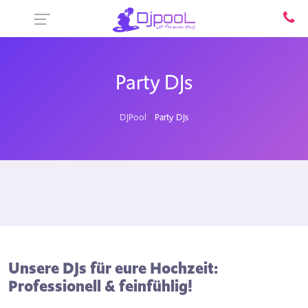
Party DJs
DJPool
Party DJs
Unsere DJs für eure Hochzeit:
Professionell & feinfühlig!