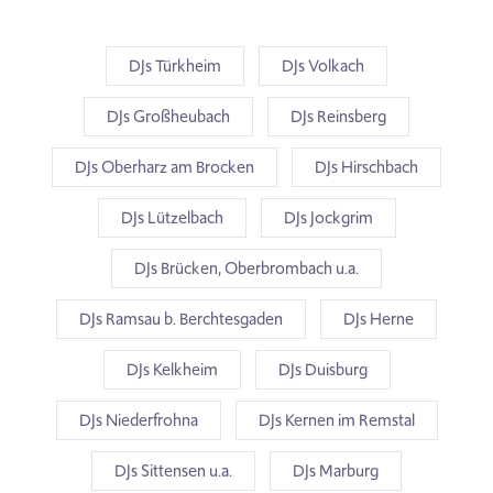
DJs Türkheim
DJs Volkach
DJs Großheubach
DJs Reinsberg
DJs Oberharz am Brocken
DJs Hirschbach
DJs Lützelbach
DJs Jockgrim
DJs Brücken, Oberbrombach u.a.
DJs Ramsau b. Berchtesgaden
DJs Herne
DJs Kelkheim
DJs Duisburg
DJs Niederfrohna
DJs Kernen im Remstal
DJs Sittensen u.a.
DJs Marburg