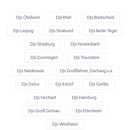
DJs Ötisheim
DJs Marl
DJs Breitscheid
DJs Leipzig
DJs Stralsund
DJs Berlin Tegel
DJs Strasburg
DJs Fensterbach
DJs Dunningen
DJs Traunstein
DJs Niederaula
DJs Großfahner, Dachwig u.a.
DJs Delve
DJs Estorf
DJs Görlitz
DJs Farchant
DJs Hamburg
DJs Groß Grönau
DJs Ettenheim
DJs Westheim