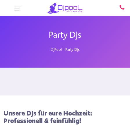
Party DJs
DJPool
Party DJs
Unsere DJs für eure Hochzeit:
Professionell & feinfühlig!