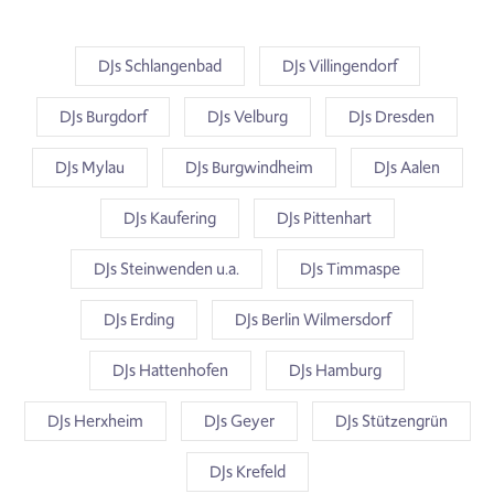
DJs Schlangenbad
DJs Villingendorf
DJs Burgdorf
DJs Velburg
DJs Dresden
DJs Mylau
DJs Burgwindheim
DJs Aalen
DJs Kaufering
DJs Pittenhart
DJs Steinwenden u.a.
DJs Timmaspe
DJs Erding
DJs Berlin Wilmersdorf
DJs Hattenhofen
DJs Hamburg
DJs Herxheim
DJs Geyer
DJs Stützengrün
DJs Krefeld