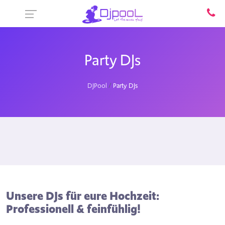
Party DJs
DJPool
Party DJs
Unsere DJs für eure Hochzeit:
Professionell & feinfühlig!