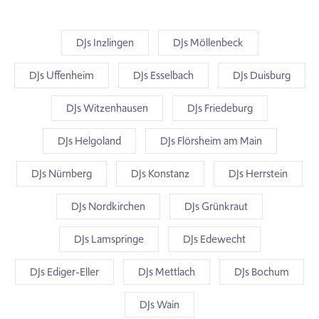
DJs Inzlingen
DJs Möllenbeck
DJs Uffenheim
DJs Esselbach
DJs Duisburg
DJs Witzenhausen
DJs Friedeburg
DJs Helgoland
DJs Flörsheim am Main
DJs Nürnberg
DJs Konstanz
DJs Herrstein
DJs Nordkirchen
DJs Grünkraut
DJs Lamspringe
DJs Edewecht
DJs Ediger-Eller
DJs Mettlach
DJs Bochum
DJs Wain