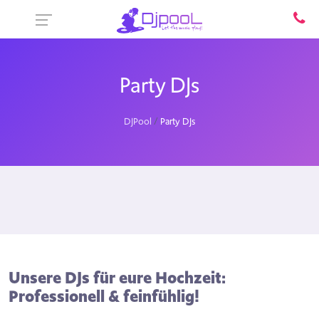
Party DJs
DJPool
Party DJs
Unsere DJs für eure Hochzeit:
Professionell & feinfühlig!