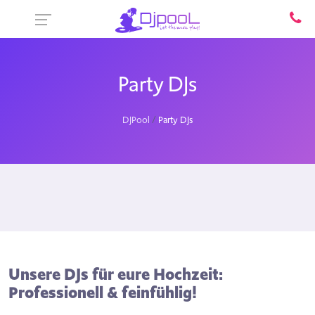
Party DJs
DJPool
Party DJs
Unsere DJs für eure Hochzeit:
Professionell & feinfühlig!