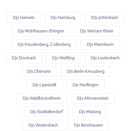
DJs Hameln
DJs Hamburg
DJs Jettenbach
DJs Mühlhausen-Ehingen
DJs Weil am Rhein
DJs Freudenberg, Collenberg
DJs Mannheim
DJs Stockach
DJs Weßling
DJs Leutenbach
DJs Obersinn
DJs Berlin Kreuzberg
DJs Lippstadt
DJs Nüdlingen
DJs Waldböckelheim
DJs Altmannstein
DJs Stadtallendorf
DJs Massing
DJs Weilersbach
DJs Benshausen