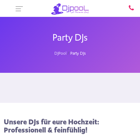
Party DJs
DJPool
Party DJs
Unsere DJs für eure Hochzeit:
Professionell & feinfühlig!