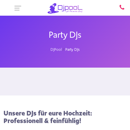
Party DJs
DJPool
Party DJs
Unsere DJs für eure Hochzeit:
Professionell & feinfühlig!