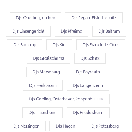
DJs Oberbergkirchen
DJs Pegau, Elstertrebnitz
DJs Linsengericht
DJs Pfreimd
DJs Baltrum
DJs Barntrup
DJs Kiel
DJs Frankfurt/ Oder
DJs Großschirma
DJs Schlitz
DJs Merseburg
DJs Bayreuth
DJs Heilsbronn
DJs Langenzenn
DJs Garding, Osterhever, Poppenbüll u.a.
DJs Thiersheim
DJs Friedelsheim
DJs Nersingen
DJs Hagen
DJs Petersberg