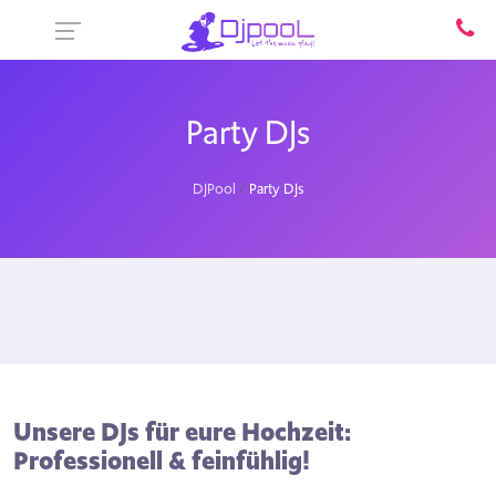
Party DJs
DJPool
Party DJs
Unsere DJs für eure Hochzeit:
Professionell & feinfühlig!