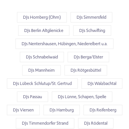
DJs Homberg (Ohm)
DJs Simmersfeld
DJs Berlin Altglienicke
DJs Schwifting
DJs Nentershausen, Hübingen, Niederelbert u.a.
DJs Schnabelwaid
DJs Berga/Elster
DJs Mannheim
DJs Rötgesbüttel
DJs Lübeck Schlutup/St. Gertrud
DJs Walzbachtal
DJs Passau
DJs Lünne, Schapen, Spelle
DJs Viersen
DJs Hamburg
DJs Reifenberg
DJs Timmendorfer Strand
DJs Rödental