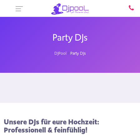
Party DJs
DJPool
Party DJs
Unsere DJs für eure Hochzeit:
Professionell & feinfühlig!