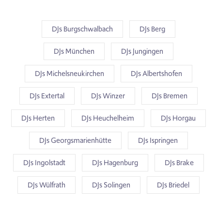
DJs Burgschwalbach
DJs Berg
DJs München
DJs Jungingen
DJs Michelsneukirchen
DJs Albertshofen
DJs Extertal
DJs Winzer
DJs Bremen
DJs Herten
DJs Heuchelheim
DJs Horgau
DJs Georgsmarienhütte
DJs Ispringen
DJs Ingolstadt
DJs Hagenburg
DJs Brake
DJs Wülfrath
DJs Solingen
DJs Briedel