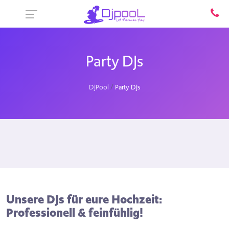
Party DJs
DJPool
Party DJs
Unsere DJs für eure Hochzeit:
Professionell & feinfühlig!