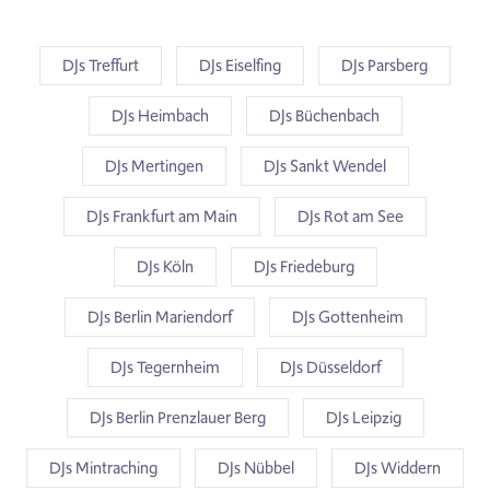
DJs Treffurt
DJs Eiselfing
DJs Parsberg
DJs Heimbach
DJs Büchenbach
DJs Mertingen
DJs Sankt Wendel
DJs Frankfurt am Main
DJs Rot am See
DJs Köln
DJs Friedeburg
DJs Berlin Mariendorf
DJs Gottenheim
DJs Tegernheim
DJs Düsseldorf
DJs Berlin Prenzlauer Berg
DJs Leipzig
DJs Mintraching
DJs Nübbel
DJs Widdern