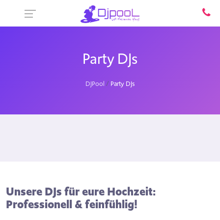
Party DJs
DJPool
Party DJs
Unsere DJs für eure Hochzeit:
Professionell & feinfühlig!