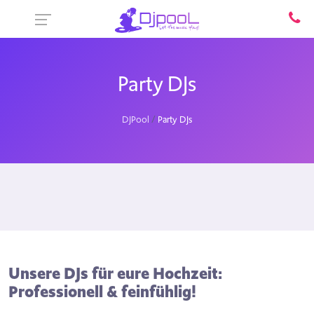
Party DJs
DJPool
Party DJs
Unsere DJs für eure Hochzeit:
Professionell & feinfühlig!