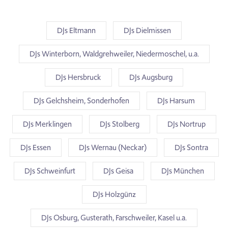
DJs Eltmann
DJs Dielmissen
DJs Winterborn, Waldgrehweiler, Niedermoschel, u.a.
DJs Hersbruck
DJs Augsburg
DJs Gelchsheim, Sonderhofen
DJs Harsum
DJs Merklingen
DJs Stolberg
DJs Nortrup
DJs Essen
DJs Wernau (Neckar)
DJs Sontra
DJs Schweinfurt
DJs Geisa
DJs München
DJs Holzgünz
DJs Osburg, Gusterath, Farschweiler, Kasel u.a.