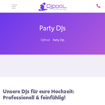
Party DJs
DJPool
Party DJs
Unsere DJs für eure Hochzeit:
Professionell & feinfühlig!