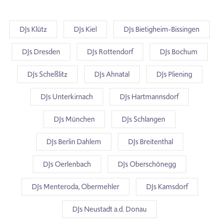
DJs Klütz
DJs Kiel
DJs Bietigheim-Bissingen
DJs Dresden
DJs Rottendorf
DJs Bochum
DJs Scheßlitz
DJs Ahnatal
DJs Pliening
DJs Unterkirnach
DJs Hartmannsdorf
DJs München
DJs Schlangen
DJs Berlin Dahlem
DJs Breitenthal
DJs Oerlenbach
DJs Oberschönegg
DJs Menteroda, Obermehler
DJs Kamsdorf
DJs Neustadt a.d. Donau