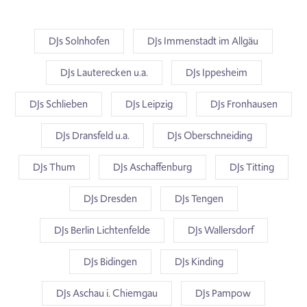
DJs Solnhofen
DJs Immenstadt im Allgäu
DJs Lauterecken u.a.
DJs Ippesheim
DJs Schlieben
DJs Leipzig
DJs Fronhausen
DJs Dransfeld u.a.
DJs Oberschneiding
DJs Thum
DJs Aschaffenburg
DJs Titting
DJs Dresden
DJs Tengen
DJs Berlin Lichtenfelde
DJs Wallersdorf
DJs Bidingen
DJs Kinding
DJs Aschau i. Chiemgau
DJs Pampow