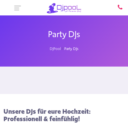
Party DJs
DJPool
Party DJs
Unsere DJs für eure Hochzeit:
Professionell & feinfühlig!