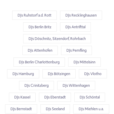
DJs Ruhstorf a.d. Rott
DJs Recklinghausen
DJs Berlin Britz
DJs Antrifttal
DJs Döschnitz, Sitzendorf, Rohrbach
DJs Attenhofen
DJs Pemfling
DJs Berlin Charlottenburg
DJs Mittelsinn
DJs Hamburg
DJs Bötzingen
DJs Vlotho
DJs Crinitzberg
DJs Wittenhagen
DJs Kassel
DJs Eberstadt
DJs Schöntal
DJs Bernstadt
DJs Seeland
DJs Miehlen u.a.