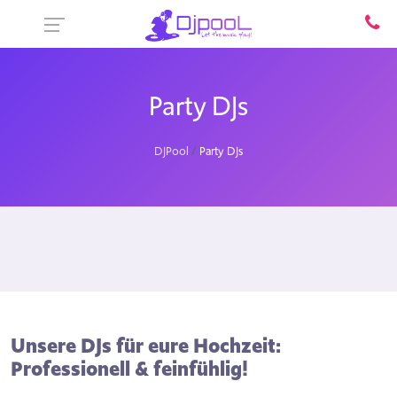
Party DJs
DJPool
Party DJs
Unsere DJs für eure Hochzeit:
Professionell & feinfühlig!