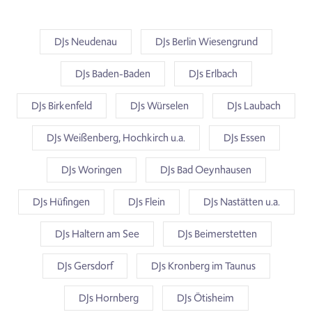
DJs Neudenau
DJs Berlin Wiesengrund
DJs Baden-Baden
DJs Erlbach
DJs Birkenfeld
DJs Würselen
DJs Laubach
DJs Weißenberg, Hochkirch u.a.
DJs Essen
DJs Woringen
DJs Bad Oeynhausen
DJs Hüfingen
DJs Flein
DJs Nastätten u.a.
DJs Haltern am See
DJs Beimerstetten
DJs Gersdorf
DJs Kronberg im Taunus
DJs Hornberg
DJs Ötisheim