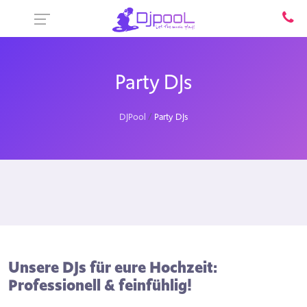
Party DJs
DJPool
Party DJs
Unsere DJs für eure Hochzeit:
Professionell & feinfühlig!