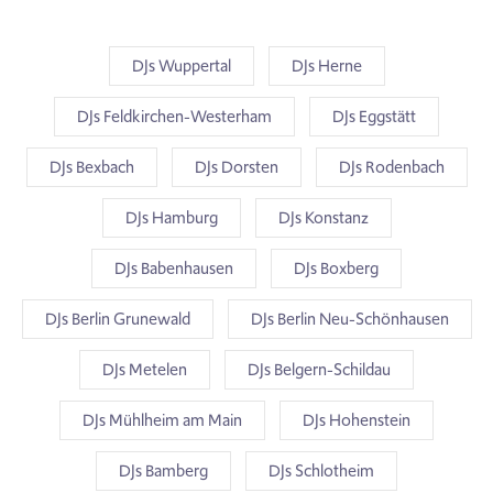
DJs Wuppertal
DJs Herne
DJs Feldkirchen-Westerham
DJs Eggstätt
DJs Bexbach
DJs Dorsten
DJs Rodenbach
DJs Hamburg
DJs Konstanz
DJs Babenhausen
DJs Boxberg
DJs Berlin Grunewald
DJs Berlin Neu-Schönhausen
DJs Metelen
DJs Belgern-Schildau
DJs Mühlheim am Main
DJs Hohenstein
DJs Bamberg
DJs Schlotheim