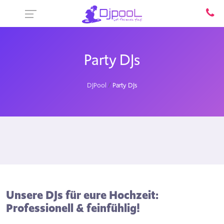
Party DJs
DJPool
Party DJs
Unsere DJs für eure Hochzeit:
Professionell & feinfühlig!