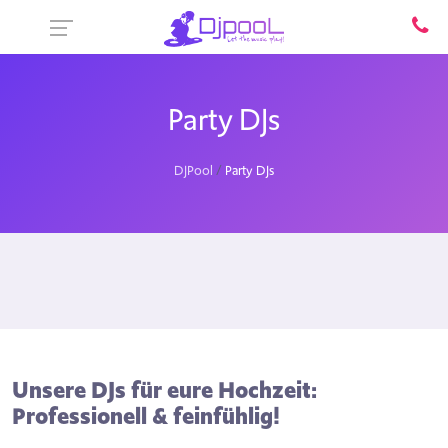
Party DJs
DJPool
Party DJs
Unsere DJs für eure Hochzeit:
Professionell & feinfühlig!